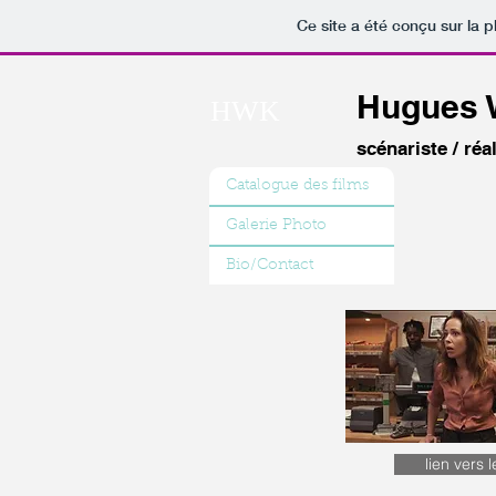
Ce site a été conçu sur la p
Hugues 
HWK
scénariste / réa
Catalogue des films
Galerie Photo
Bio/Contact
lien vers l