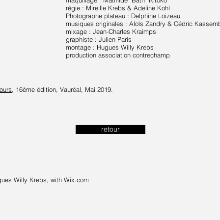
maquillage : Mathilde "Bath" Kitoko
régie : Mireille Krebs & Adeline Kohl
Photographe plateau : Delphine Loizeau
musiques originales : Aloïs Zandry & Cédric Kassem
mixage : Jean-Charles Kraimps
graphiste : Julien Paris
montage : Hugues Willy Krebs
production association contrechamp
jours
, 16ème édition, Vauréal, Mai 2019.
retour
ues Willy Krebs, with
Wix.com