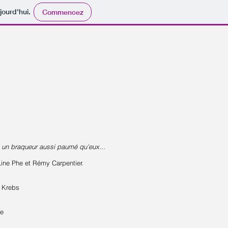
jourd'hui.
Commencez
 un braqueur aussi paumé qu'eux...
ine Phe et Rémy Carpentier.
y Krebs
be