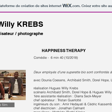
lateforme de création de sites internet
.com
. Créez votre site au
Willy KREBS
lisateur / photographe
HAPPINESS THERAPY
Comédie - 6 min 40 (10/2018)
Deux employés d'une superette bio sont confrontés à
avec Dounia Coesens, Archibald Smith, Dorel Hope, L
réalisation Hugues Willy Krebs
scénario Archibald Smith, Dorel Hope & Hugues Will
1ère assistante réalisation : Diarra Seck-Meyer
chef opérateur : Tristan Guerlotté
ingénieurs du son : Amir Hedayati & Cédric Kassem
e film
chef électricien : Jonathan Calmant